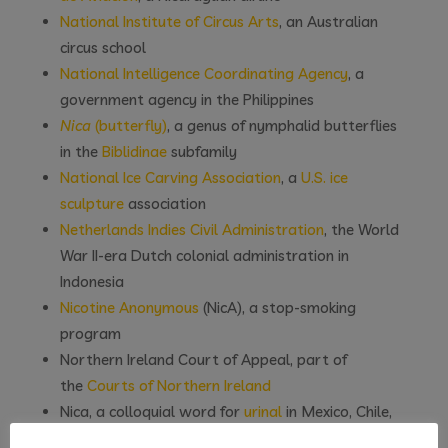
National Institute of Circus Arts
, an Australian
circus school
National Intelligence Coordinating Agency
, a
government agency in the Philippines
Nica
(butterfly)
, a genus of nymphalid butterflies
in the
Biblidinae
subfamily
National Ice Carving Association
, a
U.S. ice
sculpture
association
Netherlands Indies Civil Administration
, the World
War II-era Dutch colonial administration in
Indonesia
Nicotine Anonymous
(NicA), a stop-smoking
program
Northern Ireland Court of Appeal, part of
the
Courts of Northern Ireland
Nica, a colloquial word for
urinal
in Mexico, Chile,
and the Yucatán