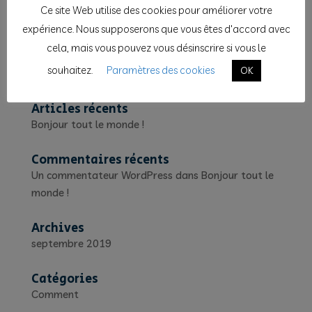
Ce site Web utilise des cookies pour améliorer votre
expérience. Nous supposerons que vous êtes d'accord avec
cela, mais vous pouvez vous désinscrire si vous le
souhaitez.
Paramètres des cookies
OK
Articles récents
Bonjour tout le monde !
Commentaires récents
Un commentateur WordPress
dans
Bonjour tout le
monde !
Archives
septembre 2019
Catégories
Comment